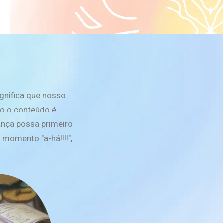
gnifica que nosso
o o conteúdo é
iança possa primeiro
 momento "a-há!!!!",