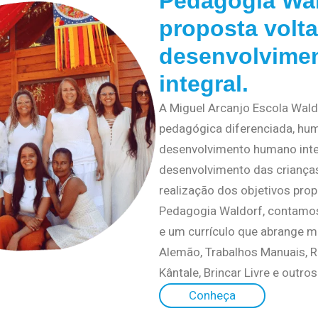
Pedagogia Wal
proposta volta
desenvolvime
integral.
A Miguel Arcanjo Escola Wal
pedagógica diferenciada, hum
desenvolvimento humano integ
desenvolvimento das criança
realização dos objetivos prop
Pedagogia Waldorf, contamo
e um currículo que abrange ma
Alemão, Trabalhos Manuais, Rit
Kântale, Brincar Livre e outros
Conheça