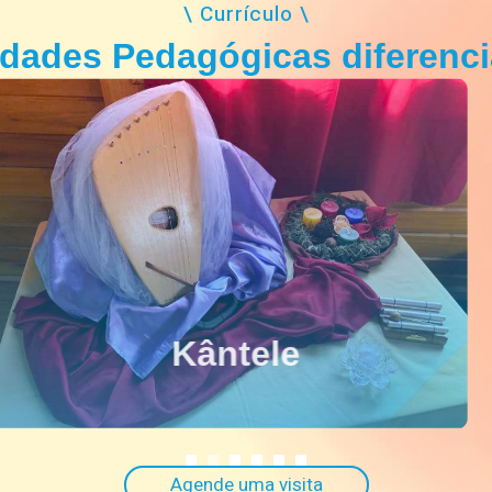
\ Currículo \
idades Pedagógicas diferenc
Jardinagem
Agende uma visita