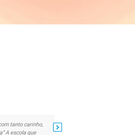
com tanto carinho,
Minha filha quando entrou 
a” A escola que
murcha. Agora sou uma flor